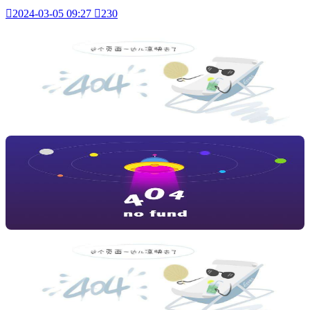

2024-03-05 09:27

230