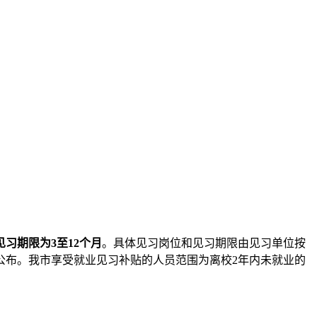
见习期限为3至12个月
。具体见习岗位和见习期限由见习单位按
公布。我市享受就业见习补贴的人员范围为离校2年内未就业的