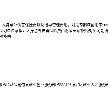
外伤害保险费以及指导管理费用。对见习期满留用率50% 以下 (
习单位承担，人身意外伤害保险费由财政全额补贴;对见习期满留
额补贴。
:8124694宽甸县就业创业服务部 :5883196振兴区就业人才服务部 