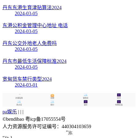
丹东东港生育津贴算法2024
2024-03-05
东港公积金管理中心地址 电话
2024-03-05
丹东公交外地老人免费吗
2024-03-05
丹东市最低生活保障标准2024
2024-03-05
宽甸货车禁行类型2024
2024-03-01
办事指南
招聘
保障房
资讯
景点宝
限行
油价
特惠优选
pa娱乐
| | |
©bendibao 粤icp备17055554号
人力资源服务许可证编号：440304103659
"));
")); }