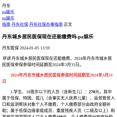
丹东
pa娱乐
pa娱乐
指南
丹东社保
丹东社保办事指南
正文
丹东城乡居民医保现在还能缴费吗-pa娱乐
丹东医保
2024-01-05 13:59
导语
丹东城乡居民医保现在还能缴费，2024年丹东市城乡居
民医保参保参保时间延期至2024年3月31日。
2024年丹东市城乡居民医保
参保
时间延期至2024年3月31
日
1.学生、18周岁以下的人员（含新生儿）：
270
元，其中
属于低保、特困、孤儿（含事实无人抚养儿童）、返贫致贫人
口和监测帮扶对象个人不缴费，个人缴费部分由政府全额补
助；属于低保边缘家庭成员、重度残疾人员（二级及以上）和
其他监测范围内人口个人缴费
108
元，个人缴费部分政府补助