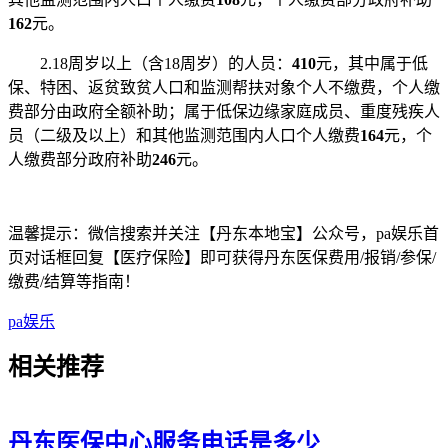
162
元。
2.18周岁以上（含18周岁）的人员：
410
元，其中属于低
保、特困、返贫致贫人口和监测帮扶对象个人不缴费，个人缴
费部分由政府全额补助；属于低保边缘家庭成员、重度残疾人
员（二级及以上）和其他监测范围内人口个人缴费
164
元，个
人缴费部分政府补助
246
元。
温馨提示：微信搜索并关注【丹东本地宝】公众号，pa娱乐首
页对话框回复【医疗保险】即可获得丹东医保费用/报销/参保/
缴费/结算等指南！
pa娱乐
相关
推荐
丹东医保中心服务电话是多少