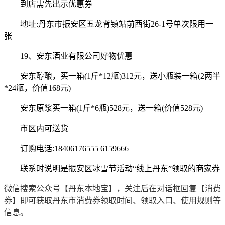
到店需先出示优惠券
地址:丹东市振安区五龙背镇站前西街26-1号单次限用一
张
19、安东酒业有限公司好物优惠
安东醇酿，买一箱(1斤*12瓶)312元，送小瓶装一箱(2两半
*24瓶，价值168元)
安东原浆买一箱(1斤*6瓶)528元，送一箱(价值528元)
市区内可送货
订购电话:18406176555 6159666
联系时说明是振安区冰雪节活动“线上丹东”领取的商家券
微信搜索公众号【丹东本地宝】，关注后在对话框回复【消费
券】即
可获取
丹东市消费券领取时间、领取入口、使用规则等
信息。