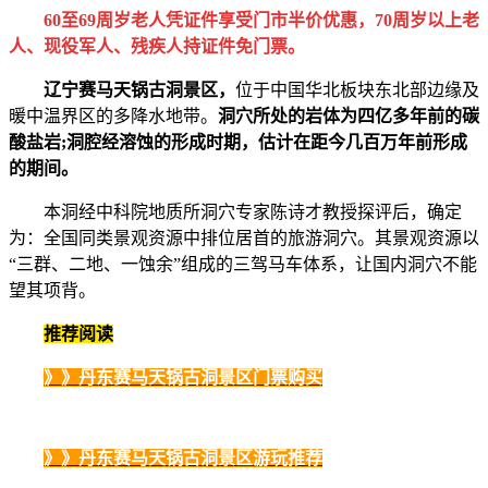
6
0至69周岁老人凭证件享受门市半价优惠，70周岁以上老
人、现役军人、残疾人持证件免门票。
辽宁赛马天锅古洞景区，
位于中国华北板块东北部边缘及
暖中温界区的多降水地带。
洞穴所处的岩体为四亿多年前的碳
酸盐岩;洞腔经溶蚀的形成时期，估计在距今几百万年前形成
的期间。
本洞经中科院地质所洞穴专家陈诗才教授探评后，确定
为：全国同类景观资源中排位居首的旅游洞穴。其景观资源以
“三群、二地、一蚀余”组成的三驾马车体系，让国内洞穴不能
望其项背。
推荐阅读
》》丹东赛马天锅古洞景区门票购买
》》丹东赛马天锅古洞景区游玩推荐