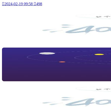

2024-02-19 09:58

498