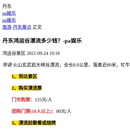
丹东
pa娱乐
pa娱乐
旅游
丹东景点
正文
丹东鸿运谷漂流多少钱？-pa娱乐
鸿运谷景区
2021-09-24 10:18
导语
火山玄武岩大峡谷漂流，全长8.6公里，落差近80米，
1、到达景区
2、购买漂流票
门市购票
：125元/人
团购门票(10人以上)：
80元/人
3、漂流前聚餐或烧烤