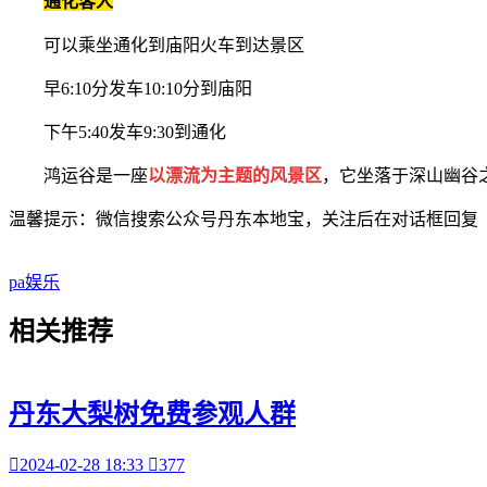
通化客人
可以乘坐通化到庙阳火车到达景区
早6:10分发车10:10分到庙阳
下午5:40发车9:30到通化
鸿运谷是一座
以漂流为主题的风景区
，它坐落于深山幽谷
温馨提示：微信搜索公众号丹东本地宝，关注后在对话框回复
pa娱乐
相关
推荐
丹东大梨树免费参观人群

2024-02-28 18:33

377