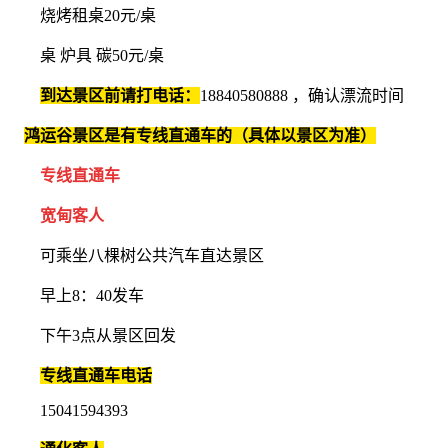
烧烤租桌20元/桌
桌 炉具 碳50元/桌
到达景区前请打电话：
18840580888 ，确认漂流时间
鸿运谷景区是有专线直通车的（具体以景区为准）
专线直通车
宽甸客人
可乘坐八棵树公共汽车直达景区
早上8：40发车
下午3点从景区回发
专线直通车电话
15041594393