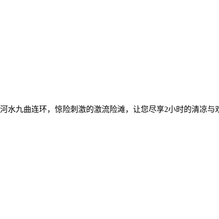
牤牛河水九曲连环，惊险刺激的激流险滩，让您尽享2小时的清凉与