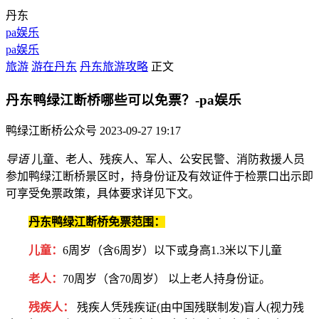
丹东
pa娱乐
pa娱乐
旅游
游在丹东
丹东旅游攻略
正文
丹东鸭绿江断桥哪些可以免票？-pa娱乐
鸭绿江断桥公众号
2023-09-27 19:17
导语
儿童、老人、残疾人、军人、公安民警、消防救援人员
参加鸭绿江断桥景区时，持身份证及有效证件于检票口出示即
可享受免票政策，具体要求详见下文。
丹东鸭绿江断桥
免票
范围：
儿童：
6周岁（含6周岁）以下或身高1.3米以下儿童
老人：
70周岁（含70周岁） 以上老人持身份证。
残疾人：
残疾人凭残疾证(由中国残联制发)盲人(视力残