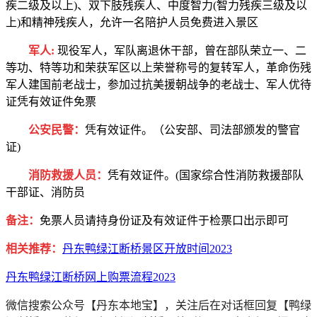
疾二级及以上)、双下肢残疾人、中度智力(智力残疾三级及以
上)和精神残疾人，允许一名陪护人员免费进入景区
军人:
现役军人，军队离退休干部，曾在部队荣立一、二
等功、特等功和荣获军区以上荣誉称号的复转军人，革命伤残
军人建国前老战士，参加过抗美援朝战争的老战士、军人优待
证凭有效证件免票
公安
民警：
凭有效证件。（公安部、司法部颁发的警官
证)
消防救援
人员：
凭有效证件。(国家综合性消防救援部队
干部证、消防员
备注：
免票人员请持身份证及有效证件于检票口出示即可
相关推荐：
丹东鸭绿江断桥景区开放时间2023
丹东鸭绿江断桥网上购票流程2023
微信搜索公众号【丹东本地宝】，关注后在对话框回复【鸭绿