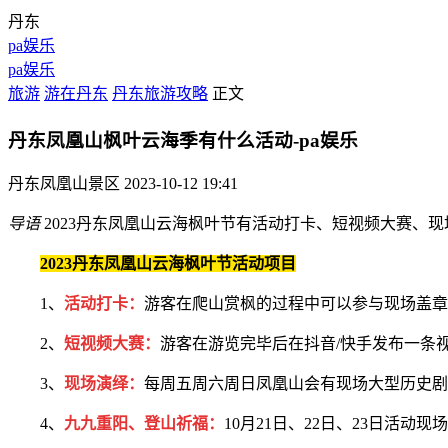
丹东
pa娱乐
pa娱乐
旅游
游在丹东
丹东旅游攻略
正文
丹东凤凰山枫叶云海季有什么活动-pa娱乐
丹东凤凰山景区
2023-10-12 19:41
导语
2023丹东凤凰山云海枫叶节有活动打卡、短视频大赛、
2023丹东凤凰山云海枫叶节活动项目
1、
活动打卡：
游客在爬山赏枫的过程中可以参与现场盖章
2、
短视频大赛：
游客在游览完毕后在抖音/快手发布一条
3、
现场演绎：
每周五周六周日凤凰山会有现场大型历史剧
4、
九九重阳、登山祈福：
10月21日、22日、23日活